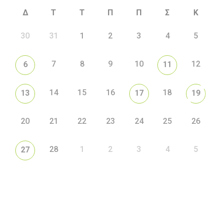
Δ
Τ
Τ
Π
Π
Σ
Κ
30
31
1
2
3
4
5
7
8
9
10
12
6
11
14
15
16
18
13
17
19
20
21
22
23
24
25
26
28
1
2
3
4
5
27