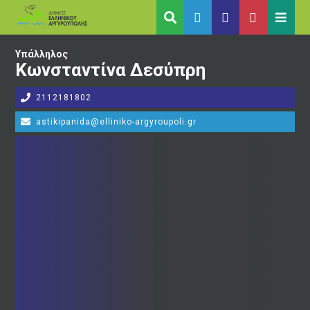
Υπάλληλος
Κωνσταντίνα Δεσύπρη
2112181802
astikipanida@elliniko-argyroupoli.gr