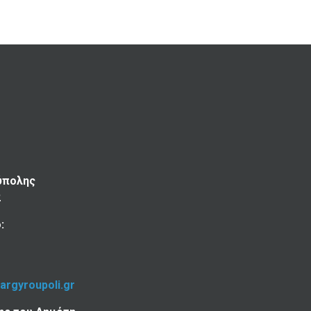
ύπολης
2
:
-argyroupoli.gr