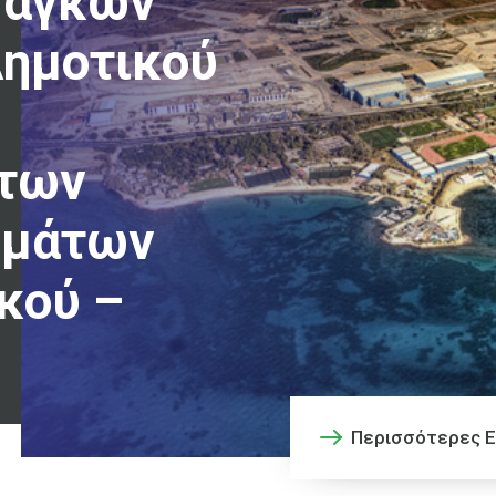
ναγκών
Δημοτικού
ς
 των
ημάτων
κού –
Περισσότερες Ε