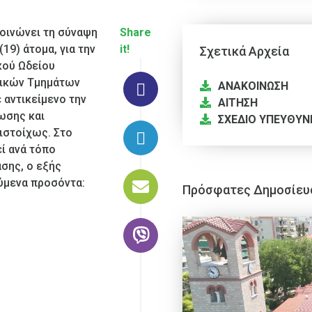
οινώνει τη σύναψη
Share
19) άτομα, για την
it!
Σχετικά Αρχεία
κού Ωδείου
τικών Τμημάτων
ΑΝΑΚΟΙΝΩΣΗ
 αντικείμενο την
ΑΙΤΗΣΗ
ωσης και
ΣΧΕΔΙΟ ΥΠΕΥΘΥΝ
ιστοίχως. Στο
ί ανά τόπο
ασης, ο εξής
ούμενα προσόντα:
Πρόσφατες Δημοσίευ