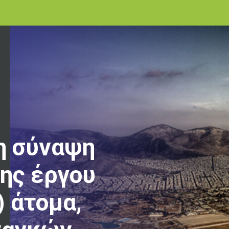
η σύναψη
ης έργου
) άτομα,