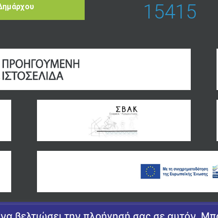
15415
Δημάρχου
α να βελτιώσει την πλοήγησή σας σε αυτόν. Μ