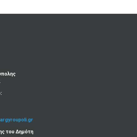
ύπολης
2
:
-argyroupoli.gr
ης του Δημότη