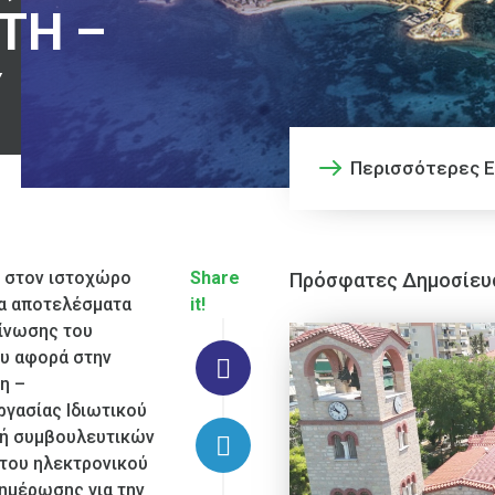
ΤΗ –
Υ
Περισσότερες Ε
ι στον ιστοχώρο
Share
Πρόσφατες Δημοσίευ
α αποτελέσματα
it!
οίνωσης του
υ αφορά στην
η –
γασίας Ιδιωτικού
οχή συμβουλευτικών
 του ηλεκτρονικού
νημέρωσης για την