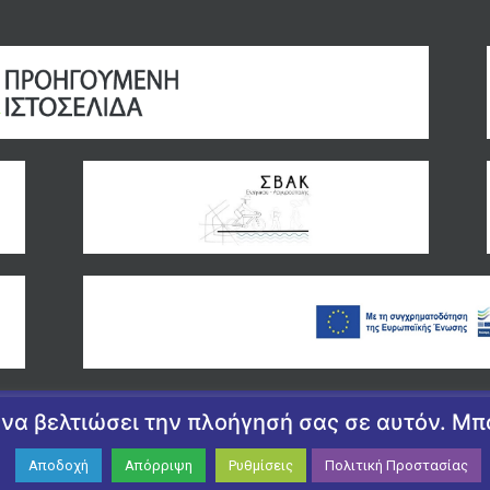
α να βελτιώσει την πλοήγησή σας σε αυτόν. Μ
ΟΛΗΣ
ΠΟΛΙΤΙΚΉ ΑΠΟΡΡΉΤΟΥ
|
ΠΟΛΙΤΙΚΉ ΠΡΟΣΤΑΣΊΑΣ ΠΡΟ
APHIC DESIGN BY CIRCUS DESIGN STUDIO
Αποδοχή
Απόρριψη
Ρυθμίσεις
Πολιτική Προστασίας