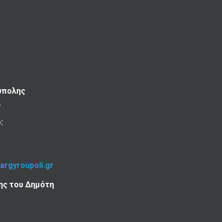
ύπολης
2
:
-argyroupoli.gr
ης του Δημότη