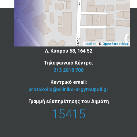
Επικοινωνία
Ελληνικού - Αργυρούπολης
Leaflet
| ©
OpenStreetMap
Λ. Κύπρου 68, 164 52
Τηλεφωνικό Κέντρο:
213 2018 700
Κεντρικό email:
protokollo@elliniko-argyroupoli.gr
Γραμμή εξυπηρέτησης του Δημότη
15415