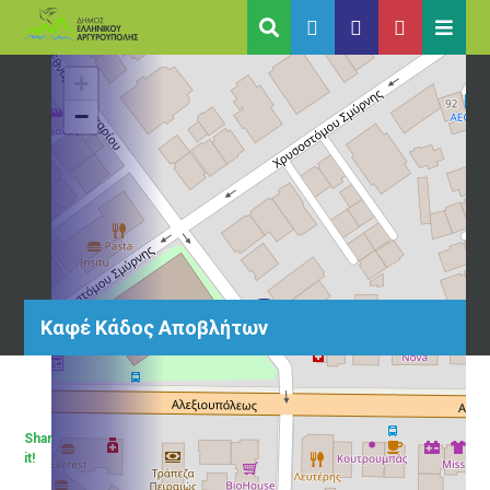
+
−
Καφέ Κάδος Αποβλήτων
Share
it!