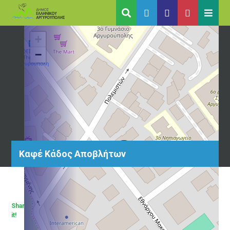
+
−
Καφέ Κάδος Αποβλήτων
Share
it!