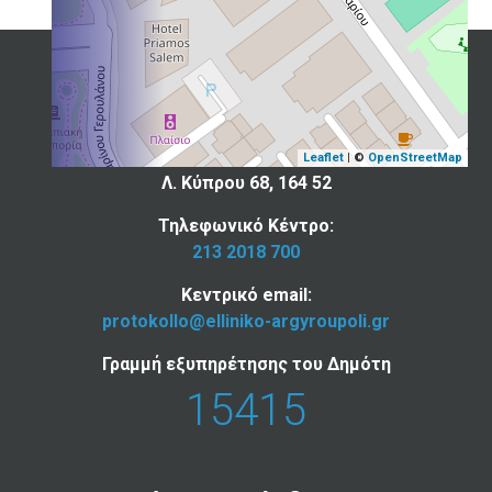
Επικοινωνία
Ελληνικού - Αργυρούπολης
Leaflet
| ©
OpenStreetMap
Λ. Κύπρου 68, 164 52
Τηλεφωνικό Κέντρο:
213 2018 700
Κεντρικό email:
protokollo@elliniko-argyroupoli.gr
Γραμμή εξυπηρέτησης του Δημότη
15415