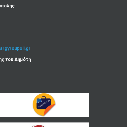
ύπολης
2
:
-argyroupoli.gr
ης του Δημότη