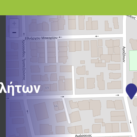
+
−
βλήτων