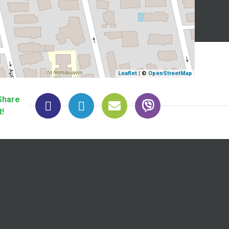
Leaflet
| ©
OpenStreetMap
Share
t!