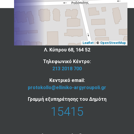
Επικοινωνία
Ελληνικού - Αργυρούπολης
Leaflet
| ©
OpenStreetMap
Λ. Κύπρου 68, 164 52
Τηλεφωνικό Κέντρο:
213 2018 700
Κεντρικό email:
protokollo@elliniko-argyroupoli.gr
Γραμμή εξυπηρέτησης του Δημότη
15415