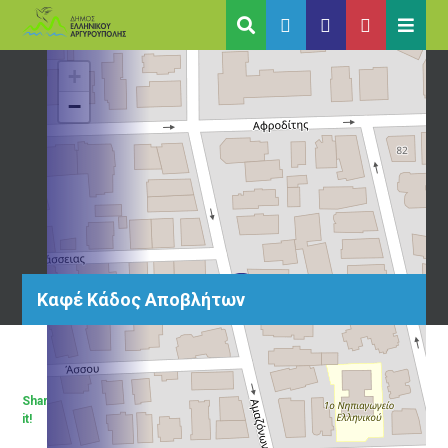
+
−
Καφέ Κάδος Αποβλήτων
Share
it!