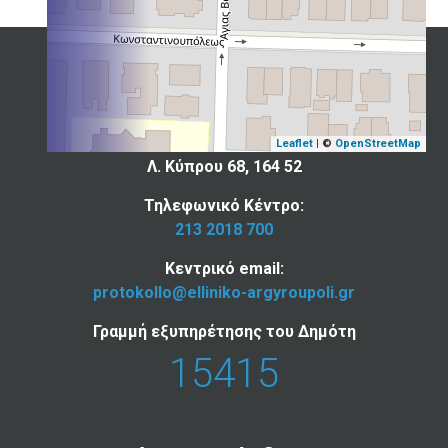
Επικοινωνία
Ελληνικού - Αργυρούπολης
Leaflet
| ©
OpenStreetMap
Λ. Κύπρου 68, 164 52
Τηλεφωνικό Κέντρο:
213 2018 700
Κεντρικό email:
protokollo@elliniko-argyroupoli.gr
Γραμμή εξυπηρέτησης του Δημότη
15415