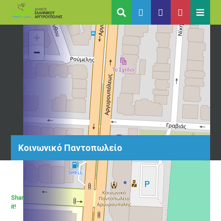
+
−
Κοινωνικό Παντοπωλείο
Share
it!