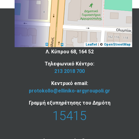
Επικοινωνία
Ελληνικού - Αργυρούπολης
Leaflet
| ©
OpenStreetMap
Λ. Κύπρου 68, 164 52
Τηλεφωνικό Κέντρο:
213 2018 700
Κεντρικό email:
protokollo@elliniko-argyroupoli.gr
Γραμμή εξυπηρέτησης του Δημότη
15415