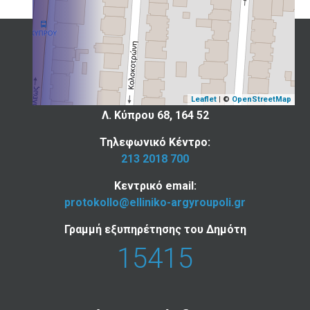
Επικοινωνία
Ελληνικού - Αργυρούπολης
Leaflet
| ©
OpenStreetMap
Λ. Κύπρου 68, 164 52
Τηλεφωνικό Κέντρο:
213 2018 700
Κεντρικό email:
protokollo@elliniko-argyroupoli.gr
Γραμμή εξυπηρέτησης του Δημότη
15415