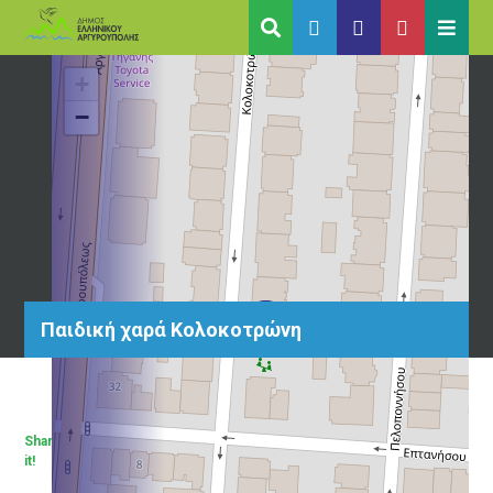
+
−
Παιδική χαρά Κολοκοτρώνη
Share
it!