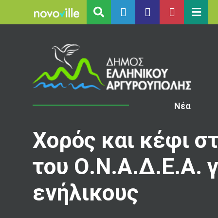
Νέα
Χορός και κέφι στ
του Ο.Ν.Α.Δ.Ε.Α. 
ενήλικους