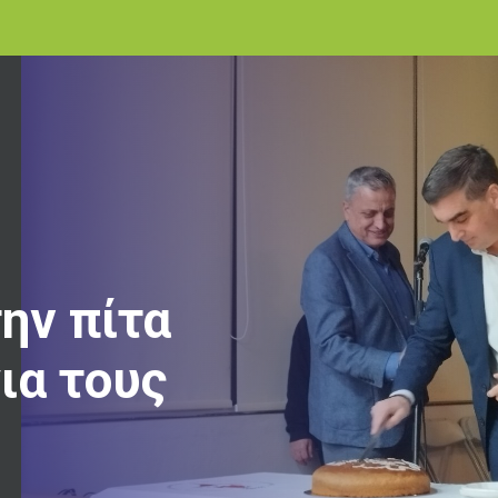
ην πίτα
για τους