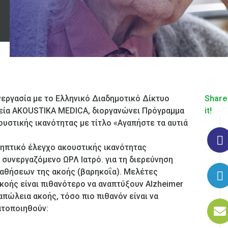
εργασία με το Ελληνικό Διαδημοτικό Δίκτυο
Share
ιρεία AKOUSTIKA MEDICA, διοργανώνει Πρόγραμμα
it!
υστικής ικανότητας με τίτλο «Αγαπήστε τα αυτιά
ηπτικό έλεγχο ακουστικής ικανότητας
συνεργαζόμενο ΩΡΛ Ιατρό. για τη διερεύνηση
αθήσεων της ακοής (βαρηκοΐα). Μελέτες
ακοής είναι πιθανότερο να αναπτύξουν Alzheimer
 απώλεια ακοής, τόσο πιο πιθανόν είναι να
ατοποιηθούν: