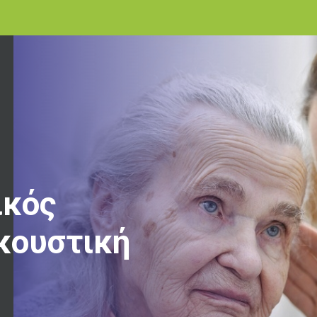
ικός
ακουστική