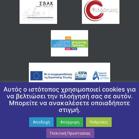
Αυτός ο ιστότοπος χρησιμοποιεί cookies για
να βελτιώσει την πλοήγησή σας σε αυτόν.
Μπορείτε να ανακαλέσετε οποιαδήποτε
© 2026 COPYRIGHT ΔΗΜΟΣ ΕΛΛΗΝΙΚΟΥ ΑΡΓΥΡΟΥΠΟΛΗΣ
στιγμή.
ΠΟΛΙΤΙΚΉ ΑΠΟΡΡΉΤΟΥ
|
ΠΟΛΙΤΙΚΉ ΠΡΟΣΤΑΣΊΑΣ ΠΡΟΣΩΠΙΚΏΝ
ΔΕΔΟΜΈΝΩΝ
|
ΔΉΛΩΣΗ ΠΡΟΣΒΑΣΙΜΌΤΗΤΑΣ
Αποδοχή
Απόρριψη
Ρυθμίσεις
WEAVED BY
ΕΓΚΡΙΤΟΣ GROUP -ΣΥΝΕΡΓΑΣΙΑ Α.Ε.
| GRAPHIC DESIGN
BY CIRCUS DESIGN STUDIO
Πολιτική Προστασίας