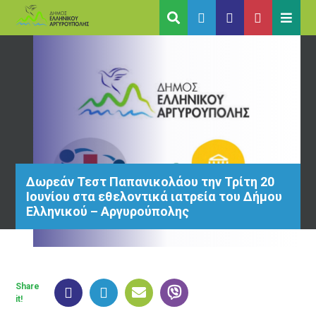
Δωρεάν Τεστ Παπανικολάου την Τρίτη 20
Ιουνίου στα εθελοντικά ιατρεία του Δήμου
Ελληνικού – Αργυρούπολης
Share
it!