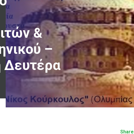
ο
ιτών &
ηνικού –
η Δευτέρα
Share