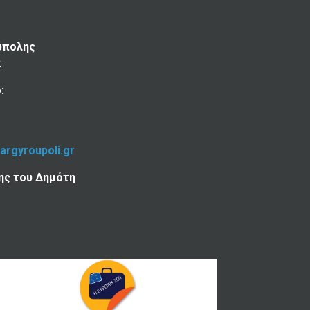
ύπολης
2
:
-argyroupoli.gr
ης του Δημότη