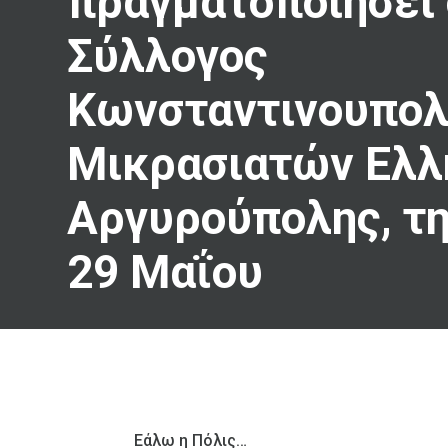
πραγματοποιήσει 
Σύλλογος
Κωνσταντινουπολ
Μικρασιατών Ελλ
Αργυρούπολης, τ
29 Μαΐου
Εάλω η Πόλις…