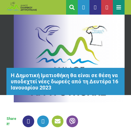
Η Δημοτική Ιματιοθήκη θα είναι σε θέση να
υποδεχτεί νέες δωρεές από τη Δευτέρα 16
Ιανουαρίου 2023
Share
it!