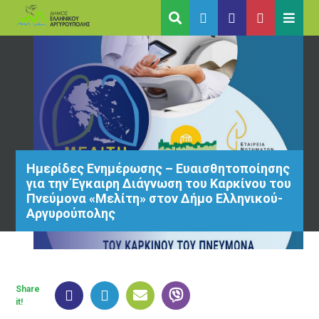
Ημερίδες Ενημέρωσης – Ευαισθητοποίησης
για την Έγκαιρη Διάγνωση του Καρκίνου του
Πνεύμονα «Μελίτη» στον Δήμο Ελληνικού-
Αργυρούπολης
Share
it!