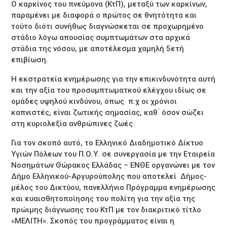
Ο καρκίνος του πνεύμονα (ΚτΠ), μεταξύ των καρκίνων,
παραμένει με διαφορά ο πρώτος σε θνητότητα και
τούτο διότι συνήθως διαγνώσκεται σε προχωρημένο
στάδιο λόγω απουσίας συμπτωμάτων στα αρχικά
στάδια της νόσου, με αποτέλεσμα χαμηλή 5ετή
επιβίωση.
Η εκστρατεία ενημέρωσης για την επικινδυνότητα αυτή
και την αξία του προσυμπτωματκού ελέγχου ιδίως σε
ομάδες υψηλού κινδύνου, όπως π.χ οι χρόνιοι
καπνιστές, είναι ζωτικής σημασίας, καθ ́ όσον σώζει
στη κυριολεξία ανθρώπινες ζωές.
Για τον σκοπό αυτό, το Ελληνικό Διαδημοτικό Δίκτυο
Υγιών Πόλεων του Π.Ο.Υ. σε συνεργασία με την Εταιρεία
Νοσημάτων Θώρακος Ελλάδας – ΕΝΘΕ οργανώνει με τον
Δήμο Ελληνικού-Αργυρούπολης που αποτελεί Δήμος-
μέλος του Δικτύου, πανελλήνιο Πρόγραμμα ενημέρωσης
και ευαισθητοποίησης του πολίτη για την αξία της
πρώιμης διάγνωσης του ΚτΠ με τον διακριτικό τίτλο
«ΜΕΛΙΤΗ». Σκοπός του προγράμματος είναι η