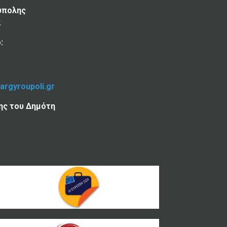
ύπολης
2
:
-argyroupoli.gr
ης του Δημότη