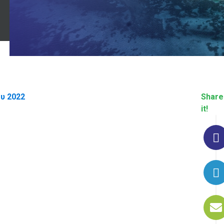
ου 2022
Share
it!