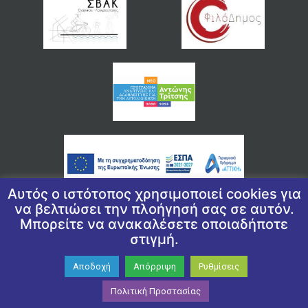
Αυτός ο ιστότοπος χρησιμοποιεί cookies για
να βελτιώσει την πλοήγησή σας σε αυτόν.
Μπορείτε να ανακαλέσετε οποιαδήποτε
© 2026 COPYRIGHT ΔΗΜΟΣ ΕΛΛΗΝΙΚΟΥ ΑΡΓΥΡΟΥΠΟΛΗΣ
στιγμή.
ΠΟΛΙΤΙΚΉ ΑΠΟΡΡΉΤΟΥ
|
ΠΟΛΙΤΙΚΉ ΠΡΟΣΤΑΣΊΑΣ ΠΡΟΣΩΠΙΚΏΝ
ΔΕΔΟΜΈΝΩΝ
|
ΔΉΛΩΣΗ ΠΡΟΣΒΑΣΙΜΌΤΗΤΑΣ
Αποδοχή
Απόρριψη
Ρυθμίσεις
WEAVED BY
ΕΓΚΡΙΤΟΣ GROUP -ΣΥΝΕΡΓΑΣΙΑ Α.Ε.
| GRAPHIC DESIGN
BY CIRCUS DESIGN STUDIO
Πολιτική Προστασίας