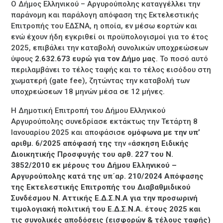
Ο Δήμος Ελληνικού – Αργυρούπολης καταγγέλλει την
παράνομη και παράλογη απόφαση της Εκτελεστικής
Επιτροπής του ΕΔΣΝΑ, η οποία, εν μέσω εορτών και
ενώ έχουν ήδη εγκριθεί οι προϋπολογισμοί για το έτος
2025, επιβάλει την καταβολή συνολικών υποχρεώσεων
ύψους
2.632.673 ευρώ για τον Δήμο μας
. Το ποσό αυτό
περιλαμβάνει το τέλος ταφής και το τέλος εισόδου στη
χωματερή (gate fee), ζητώντας την καταβολή των
υποχρεώσεων 18 μηνών μέσα σε 12 μήνες.
Η Δημοτική Επιτροπή του Δήμου Ελληνικού
Αργυρούπολης συνεδρίασε εκτάκτως την Τετάρτη 8
Ιανουαρίου 2025 και αποφάσισε
ομόφωνα με την υπ’
αριθμ. 6/2025 απόφασή της
την «
άσκηση Ειδικής
Διοικητικής Προσφυγής του αρθ. 227 του Ν.
3852/2010 εκ μέρους του Δήμου Ελληνικού –
Αργυρούπολης κατά της υπ΄αρ. 210/2024 Απόφασης
της Εκτελεστικής Επιτροπής του Διαβαθμιδικού
Συνδέσμου Ν. Αττικής Ε.Δ.Σ.Ν.Α για την προσωρινή
τιμολογιακή πολιτική του Ε.Δ.Σ.Ν.Α. έτους 2025 και
τις συνολικές αποδόσεις (εισφορών & τέλους ταφής)