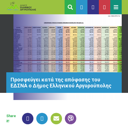
Προσφεύγει κατά της απόφασης του
ΕΔΣΝΑ ο Δήμος Ελληνικού Αργυρούπολης
Share
it!