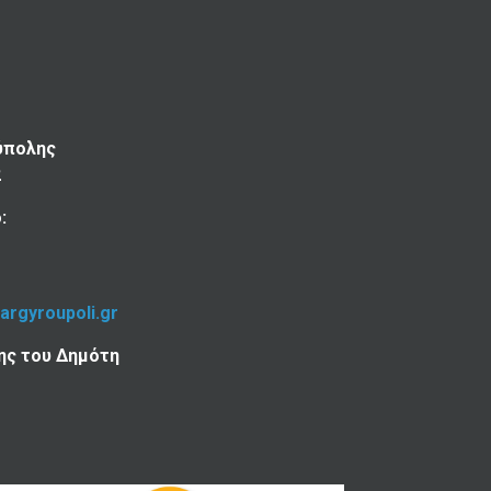
ύπολης
2
:
-argyroupoli.gr
ης του Δημότη