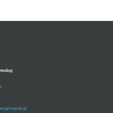
ύπολης
2
:
-argyroupoli.gr