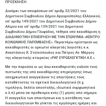
ΠΡΟΣΚΛΗΣΗ
Δυνάμει των αποφάσεων υπ’ αριθμ.32/2021 του
Δημοτικού Συμβουλίου Δήμου Αργυρούπολης-Ελληνικού,
υπ’ αριθμ.149/2021 του Δημοτικού Συμβουλίου Δήμου
Αλίμου και υπ’ αριθμ.139/2021 του Δημοτικού
Συμβουλίου Δήμου Γλυφάδας, τέθηκε υπό εκκαθάριση η
ΔΙΑΔΗΜΟΤΙΚΗ ΕΠΙΧΕΙΡΗΣΗ ΜΕ ΤΗΝ ΕΠΩΝΥΜΙΑ «ΚΕΝΤΡΟ
ΚΟΙΝΩΝΙΚΗΣ ΠΑΡΕΜΒΑΣΗΣ». Περαιτέρω ορίστηκαν ως
εκκαθαριστές οι ορκωτοί ελεγκτές λογιστές κ.κ.
Αναστάσιος Κ. Σταϊκόπουλος και Πέτρος Αν. Μέργος
της ελεγκτικής εταιρείας «PKF ΕΥΡΩΕΛΕΓΚΤΙΚΗ Α.Ε.».
Με την παρούσα οι ως άνω εκκαθαριστές καλούν τους
πιστωτές της υπό εκκαθάρισης επιχείρησης όπως
υποχρεωτικά αναγγείλουν τις απαιτήσεις τους
καταθέτοντας τα σχετικά δικαιολογητικά (π.χ.
τιμολόγια, δελτία αποστολής, ιδιωτικά συμφωνητικά
κ.λ.π) μέσα σε προθεσμία ενός (1) μηνός από σήμερα.
Η αναγγελία των απαιτήσεων και η κατάθεση των
δικαιολογητικών θα γίνεται τις εργάσιμες ημέρες και