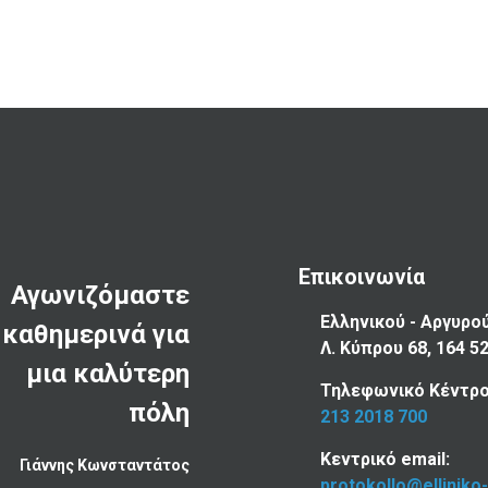
Επικοινωνία
Αγωνιζόμαστε
Ελληνικού - Αργυρο
καθημερινά για
Λ. Κύπρου 68, 164 5
μια καλύτερη
Τηλεφωνικό Κέντρο
πόλη
213 2018 700
Κεντρικό email:
Γιάννης Κωνσταντάτος
protokollo@elliniko