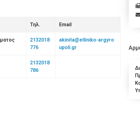
Τηλ.
Email
ήματος
2132018
akinita@elliniko-argyro
776
upoli.gr
Αρμ
2132018
Δ
786
Π
Κο
Υπ