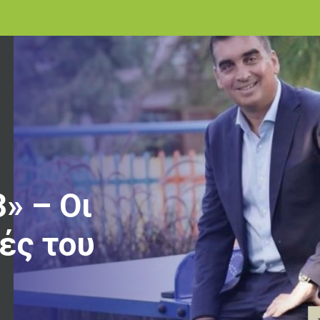
3» – Οι
ές του