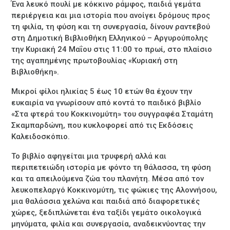
Ένα λευκό πουλί με κόκκινο ράμφος, παιδιά γεμάτα
περιέργεια και μια ιστορία που ανοίγει δρόμους προς
τη φιλία, τη φύση και τη συνεργασία, δίνουν ραντεβού
στη Δημοτική Βιβλιοθήκη Ελληνικού – Αργυρούπολης
την Κυριακή 24 Μαΐου στις 11:00 το πρωί, στο πλαίσιο
της αγαπημένης πρωτοβουλίας «Κυριακή στη
Βιβλιοθήκη».
Μικροί φίλοι ηλικίας 5 έως 10 ετών θα έχουν την
ευκαιρία να γνωρίσουν από κοντά το παιδικό βιβλίο
«Στα φτερά του Κοκκινομύτη» του συγγραφέα Σταμάτη
Σκαμπαρδώνη, που κυκλοφορεί από τις Εκδόσεις
Καλειδοσκόπιο.
Το βιβλίο αφηγείται μια τρυφερή αλλά και
περιπετειώδη ιστορία με φόντο τη θάλασσα, τη φύση
και τα απειλούμενα ζώα του πλανήτη. Μέσα από τον
λευκοπελαργό Κοκκινομύτη, τις φώκιες της Αλοννήσου,
μια θαλάσσια χελώνα και παιδιά από διαφορετικές
χώρες, ξεδιπλώνεται ένα ταξίδι γεμάτο οικολογικά
μηνύματα, φιλία και συνεργασία, αναδεικνύοντας την