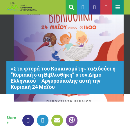
«Στα φτερά του Κοκκινομύτη» ταξιδεύει η
“Κυριακή στη Βιβλιοθήκη” στον Δήμο
Ελληνικού – Αργυρούπολης αυτή την
Κυριακή 24 Μαΐου
Share
it!