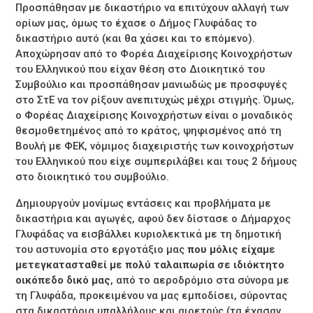
Προσπάθησαν με δικαστήριο να επιτύχουν αλλαγή των
ορίων μας, όμως το έχασε ο Δήμος Γλυφάδας το
δικαστήριο αυτό (και θα χάσει και το επόμενο).
Αποχώρησαν από το Φορέα Διαχείρισης Κοινοχρήστων
του Ελληνικού που είχαν θέση στο Διοικητικό του
Συμβούλιο και προσπάθησαν μανιωδώς με προσφυγές
στο ΣτΕ να τον ρίξουν ανεπιτυχώς μέχρι στιγμής. Όμως,
ο Φορέας Διαχείρισης Κοινοχρήστων είναι ο μοναδικός
θεσμοθετημένος από το κράτος, ψηφισμένος από τη
Βουλή με ΦΕΚ, νόμιμος διαχειριστής των κοινοχρήστων
του Ελληνικού που είχε συμπεριλάβει και τους 2 δήμους
στο διοικητικό του συμβούλιο.
Δημιουργούν μονίμως εντάσεις και προβλήματα με
δικαστήρια και αγωγές, αφού δεν δίστασε ο Δήμαρχος
Γλυφάδας να εισβάλλει κυριολεκτικά με τη δημοτική
του αστυνομία στο εργοτάξιο μας
που μόλις είχαμε
μετεγκατασταθεί με πολύ ταλαιπωρία σε ιδιόκτητο
οικόπεδο δικό μας
, από το αεροδρόμιο στα σύνορα με
τη Γλυφάδα, προκειμένου να μας εμποδίσει, σύροντας
στα δικαστήρια υπαλλήλους και αιρετούς (τα έχασαν