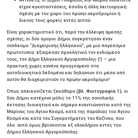
Αντίθετα, οι Δήμοι Γλυφάδας και Αλίμου ουδέποτε
είχαν εγκαταστάσεις, έσοδα ή άλλη λειτουργική
σχέση με τον χώρο του πρώην αεροδρομίου ή
δικούς τους φορείς εντός αυτού.
Είναι χαρακτηριστικό ότι, παρά την έλλειψη άμεσης
σχέσης, οι δύο όμοροι Δήμοι συγκρότησαν έναν
σύνδεσμο “Διαχείρισης Ελληνικού”, με μια παγκόσμια
πρωτοτυπία: εξαίρεσαν προκλητικά τον ενδιάμεσό
τους, τον Δήμο Ελληνικού Αργυρούπολης (!) — μια
πρακτική χωρίς κανένα προηγούμενο στα
αυτοδιοικητικά δεδομένα και δηλώνουν ότι μέσα από
αυτόν θα διαχειριστούν το πρώην αεροδρόμιο!
Όπως απεικονίζεται ξεκάθαρα
(βλ. Φωτογραφία 1)
, οι
δύο Δήμοι κατέχουν μόλις το 11% της συνολικής
έκτασης διοικητικά και σήμερα εναντιώνονται κατά της
Μαρίνας του Αγίου Κοσμά, κατά της παραλίας του Αγίου
Κοσμά και κατά του Συγκροτήματος του Καζίνου, που
όλα αυτά όμως βρίσκονται εξ ολοκλήρου εντός του
Δήμου Ελληνικού Αργυρούπολης.