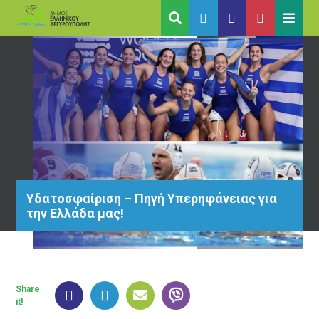
Υδατοσφαίριση – Πηγή Υπερηφάνειας για
την Ελλάδα μας!
Share
it!