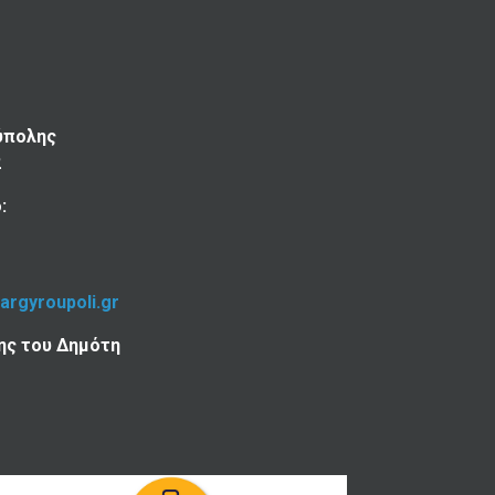
ύπολης
2
:
-argyroupoli.gr
ης του Δημότη