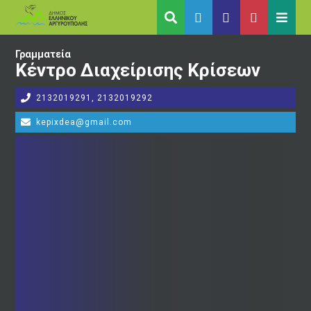
Γραμματεία
Κέντρο Διαχείρισης Κρίσεων
2132019291, 2132019292
kepixdea@gmail.com