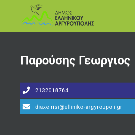
Παρούσης Γεωργιος
2132018764
diaxeirisi@elliniko-argyroupoli.gr