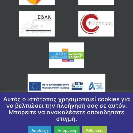
Αυτός ο ιστότοπος χρησιμοποιεί cookies για
να βελτιώσει την πλοήγησή σας σε αυτόν.
Μπορείτε να ανακαλέσετε οποιαδήποτε
© 2026 COPYRIGHT ΔΗΜΟΣ ΕΛΛΗΝΙΚΟΥ ΑΡΓΥΡΟΥΠΟΛΗΣ
στιγμή.
ΠΟΛΙΤΙΚΉ ΑΠΟΡΡΉΤΟΥ
|
ΠΟΛΙΤΙΚΉ ΠΡΟΣΤΑΣΊΑΣ ΠΡΟΣΩΠΙΚΏΝ
ΔΕΔΟΜΈΝΩΝ
|
ΔΉΛΩΣΗ ΠΡΟΣΒΑΣΙΜΌΤΗΤΑΣ
Αποδοχή
Απόρριψη
Ρυθμίσεις
WEAVED BY
ΕΓΚΡΙΤΟΣ GROUP -ΣΥΝΕΡΓΑΣΙΑ Α.Ε.
| GRAPHIC DESIGN